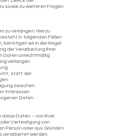
 den Zweck der
zu sowie zu weiteren Fragen
n zu verlangen. Hierzu
esteht in folgenden Fällen:
 benötigen wir in der Regel
ung der Verarbeitung Ihrer
en Daten unrechtmäßig
ung verlangen.
ung,
ht, statt der
gen.
wägung zwischen
en Interessen
ezogenen Daten
diese Daten – von ihrer
oder Verteidigung von
hen Person oder aus Gründen
s verarbeitet werden.