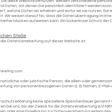
 Sie diese Website benutzen, werden verschiedene perso
Daten, mit denen Sie persönlich identifiziert werden könn
t, welche Daten wir erheben und wofür wir sie nutzen. Sie e
 Wir weisen darauf hin, dass die Datenübertragung im Interne
cherheitslücken aufweisen kann. Ein lückenloser Schutz der 
ichen Stelle
r die Datenverarbeitung auf dieser Website ist:
2
neering.com
e natürliche oder juristische Person, die allein oder gemeins
eitung von personenbezogenen Daten (z. B. Namen, E-Mail-A
nschutzerklärung keine speziellere Speicherdauer genannt 
 bei uns, bis der Zweck für die Datenverarbeitung entfällt
n oder eine Einwilligung zur Datenverarbeitung widerrufen