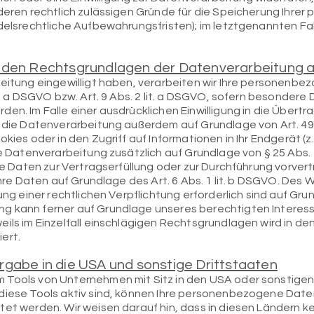
nderen rechtlich zulässigen Gründe für die Speicherung Ihr
ndelsrechtliche Aufbewahrungsfristen); im letztgenannten Fal
 den Rechtsgrundlagen der Datenverarbeitung a
beitung eingewilligt haben, verarbeiten wir Ihre personenb
it. a DSGVO bzw. Art. 9 Abs. 2 lit. a DSGVO, sofern besondere
den. Im Falle einer ausdrücklichen Einwilligung in die Übe
t die Datenverarbeitung außerdem auf Grundlage von Art. 49 
kies oder in den Zugriff auf Informationen in Ihr Endgerät (z.
ie Datenverarbeitung zusätzlich auf Grundlage von § 25 Abs. 1
Ihre Daten zur Vertragserfüllung oder zur Durchführung vorv
Ihre Daten auf Grundlage des Art. 6 Abs. 1 lit. b DSGVO. Des 
ung einer rechtlichen Verpflichtung erforderlich sind auf Grundl
 kann ferner auf Grundlage unseres berechtigten Interesses n
eils im Einzelfall einschlägigen Rechtsgrundlagen wird in d
ert.
rgabe in die USA und sonstige Drittstaaten
 Tools von Unternehmen mit Sitz in den USA oder sonstigen
diese Tools aktiv sind, können Ihre personenbezogene Daten
et werden. Wir weisen darauf hin, dass in diesen Ländern ke