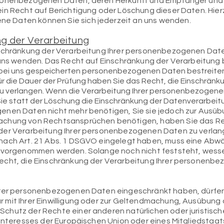
rsonenbezogenen Daten, deren Herkunft und Empfänger und
in Recht auf Berichtigung oder Löschung dieser Daten. Hier
 Daten können Sie sich jederzeit an uns wenden.
g der Verarbeitung
nschränkung der Verarbeitung Ihrer personenbezogenen Date
 uns wenden. Das Recht auf Einschränkung der Verarbeitung b
er bei uns gespeicherten personenbezogenen Daten bestreiten,
Für die Dauer der Prüfung haben Sie das Recht, die Einschränk
 verlangen. Wenn die Verarbeitung Ihrer personenbezogen
e statt der Löschung die Einschränkung der Datenverarbeit
enen Daten nicht mehr benötigen, Sie sie jedoch zur Ausüb
achung von Rechtsansprüchen benötigen, haben Sie das Rec
der Verarbeitung Ihrer personenbezogenen Daten zu verlan
nach Art. 21 Abs. 1 DSGVO eingelegt haben, muss eine Ab
n vorgenommen werden. Solange noch nicht feststeht, wess
echt, die Einschränkung der Verarbeitung Ihrer personenb
hrer personenbezogenen Daten eingeschränkt haben, dürfen 
 mit Ihrer Einwilligung oder zur Geltendmachung, Ausübung 
chutz der Rechte einer anderen natürlichen oder juristisc
 Interesses der Europäischen Union oder eines Mitgliedstaat