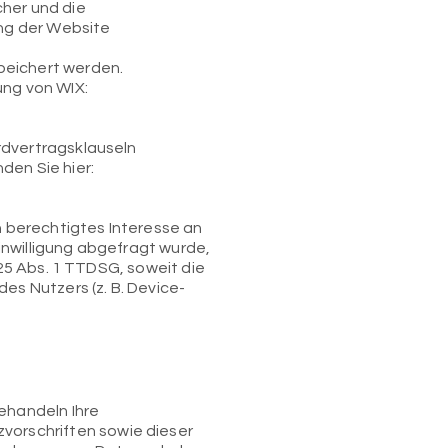
cher und die
ung der Website
peichert werden.
ung von WIX:
rdvertragsklauseln
den Sie hier:
in berechtigtes Interesse an
inwilligung abgefragt wurde,
 25 Abs. 1 TTDSG, soweit die
es Nutzers (z. B. Device-
behandeln Ihre
orschriften sowie dieser