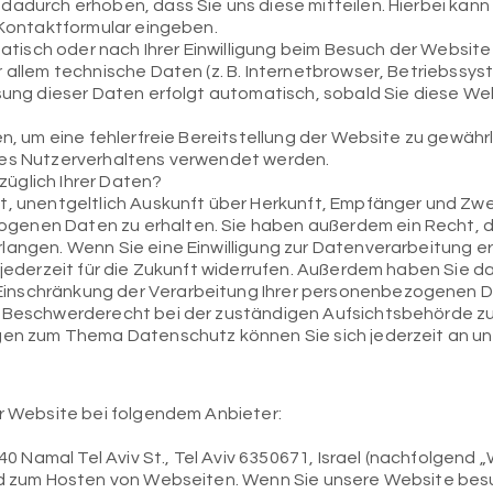
adurch erhoben, dass Sie uns diese mitteilen. Hierbei kann e
n Kontaktformular eingeben.
isch oder nach Ihrer Einwilligung beim Besuch der Website 
r allem technische Daten (z. B. Internetbrowser, Betriebssys
ssung dieser Daten erfolgt automatisch, sobald Sie diese We
en, um eine fehlerfreie Bereitstellung der Website zu gewähr
res Nutzerverhaltens verwendet werden.
üglich Ihrer Daten?
t, unentgeltlich Auskunft über Herkunft, Empfänger und Zwe
enen Daten zu erhalten. Sie haben außerdem ein Recht, di
langen. Wenn Sie eine Einwilligung zur Datenverarbeitung er
 jederzeit für die Zukunft widerrufen. Außerdem haben Sie d
inschränkung der Verarbeitung Ihrer personenbezogenen D
n Beschwerderecht bei der zuständigen Aufsichtsbehörde zu
agen zum Thema Datenschutz können Sie sich jederzeit an u
er Website bei folgendem Anbieter:
 40 Namal Tel Aviv St., Tel Aviv 6350671, Israel (nachfolgend „
und zum Hosten von Webseiten. Wenn Sie unsere Website be