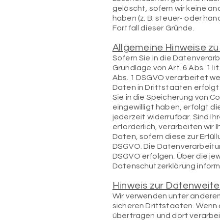
gelöscht, sofern wir keine a
haben (z. B. steuer- oder ha
Fortfall dieser Gründe.
Allgemeine Hinweise zu
Sofern Sie in die Datenverar
Grundlage von Art. 6 Abs. 1 l
Abs. 1 DSGVO verarbeitet wer
Daten in Drittstaaten erfolg
Sie in die Speicherung von Coo
eingewilligt haben, erfolgt d
jederzeit widerrufbar. Sind 
erforderlich, verarbeiten wir 
Daten, sofern diese zur Erfüll
DSGVO. Die Datenverarbeitung
DSGVO erfolgen. Über die jew
Datenschutzerklärung informi
Hinweis zur Datenweite
Wir verwenden unter anderem
sicheren Drittstaaten. Wenn 
übertragen und dort verarbeit