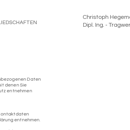
Christoph Hegem
LIEDSCHAFTEN
Dipl. Ing. - Tragw
nenbezogenen Daten
it denen Sie
hutz entnehmen
 Kontaktdaten
rklärung entnehmen.