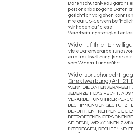
Datenschutzniveau garantier
personenbezogene Daten an 
gerichtlich vorgehen könnten
Ihre auf US-Servern befindl
Wir haben auf diese
Verarbeitungstätigkeiten kein
Widerruf Ihrer Einwilli
Viele Datenverarbeitungsvorgä
erteilte Einwilligung jederze
vom Widerruf unberührt.
Widerspruchsrecht geg
Direktwerbung (Art. 21
WENN DIE DATENVERARBEITUN
JEDERZEIT DAS RECHT, AUS 
VERARBEITUNG IHRER PERSO
BESTIMMUNGEN GESTÜTZTES 
BERUHT, ENTNEHMEN SIE DI
BETROFFENEN PERSONENBEZ
SEI DENN, WIR KÖNNEN ZWI
INTERESSEN, RECHTE UND F