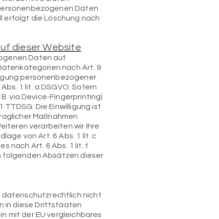
er personenbezogenen Daten
l erfolgt die Löschung nach
uf dieser Website
ezogenen Daten auf
 Datenkategorien nach Art. 9
rtragung personenbezogener
Abs. 1 lit. a DSGVO. Sofern
 B. via Device-Fingerprinting)
 TTDSG. Die Einwilligung ist
ertraglicher Maßnahmen
Weiteren verarbeiten wir Ihre
age von Art. 6 Abs. 1 lit. c
ach Art. 6 Abs. 1 lit. f
en folgenden Absätzen dieser
 datenschutzrechtlich nicht
 in diese Drittstaaten
in mit der EU vergleichbares