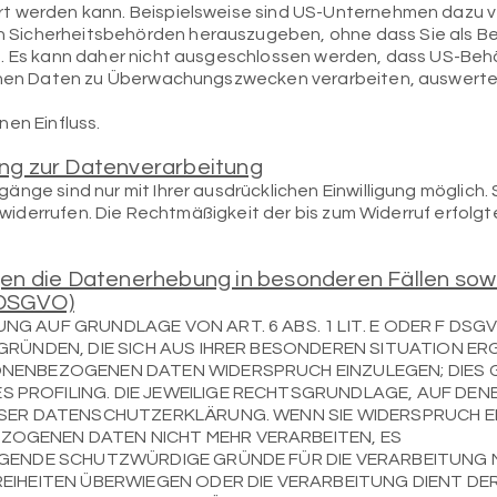
t werden kann. Beispielsweise sind US-Unternehmen dazu ve
Sicherheitsbehörden herauszugeben, ohne dass Sie als Be
. Es kann daher nicht ausgeschlossen werden, dass US-Behö
ichen Daten zu Überwachungszwecken verarbeiten, auswerte
en Einfluss.
gung zur Datenverarbeitung
nge sind nur mit Ihrer ausdrücklichen Einwilligung möglich. 
it widerrufen. Die Rechtmäßigkeit der bis zum Widerruf erfol
en die Datenerhebung in besonderen Fällen sow
 DSGVO)
G AUF GRUNDLAGE VON ART. 6 ABS. 1 LIT. E ODER F DSG
GRÜNDEN, DIE SICH AUS IHRER BESONDEREN SITUATION ER
NENBEZOGENEN DATEN WIDERSPRUCH EINZULEGEN; DIES GI
PROFILING. DIE JEWEILIGE RECHTSGRUNDLAGE, AUF DEN
ESER DATENSCHUTZERKLÄRUNG. WENN SIE WIDERSPRUCH EI
OGENEN DATEN NICHT MEHR VERARBEITEN, ES
NGENDE SCHUTZWÜRDIGE GRÜNDE FÜR DIE VERARBEITUNG N
REIHEITEN ÜBERWIEGEN ODER DIE VERARBEITUNG DIENT D