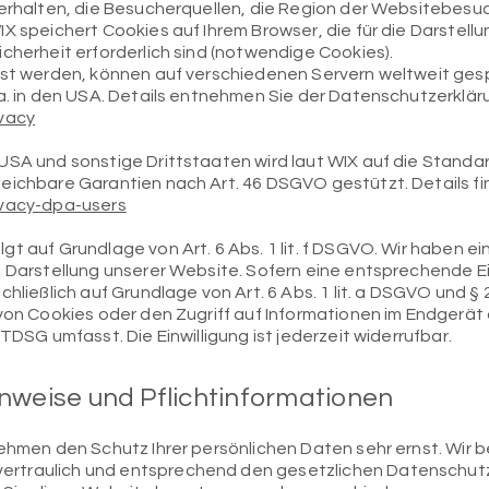
verhalten, die Besucherquellen, die Region der Websitebesu
X speichert Cookies auf Ihrem Browser, die für die Darstell
cherheit erforderlich sind (notwendige Cookies).
asst werden, können auf verschiedenen Servern weltweit ges
 a. in den USA. Details entnehmen Sie der Datenschutzerklär
ivacy
USA und sonstige Drittstaaten wird laut WIX auf die Standa
eichbare Garantien nach Art. 46 DSGVO gestützt. Details fin
ivacy-dpa-users
t auf Grundlage von Art. 6 Abs. 1 lit. f DSGVO. Wir haben e
n Darstellung unserer Website. Sofern eine entsprechende E
chließlich auf Grundlage von Art. 6 Abs. 1 lit. a DSGVO und §
von Cookies oder den Zugriff auf Informationen im Endgerät d
TDSG umfasst. Die Einwilligung ist jederzeit widerrufbar.
inweise und Pflichtinformationen
nehmen den Schutz Ihrer persönlichen Daten sehr ernst. Wir 
rtraulich und entsprechend den gesetzlichen Datenschutzv