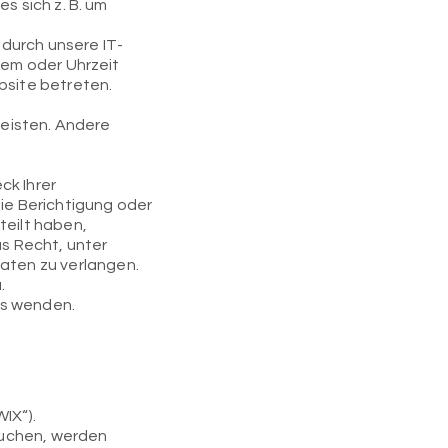
s sich z. B. um
durch unsere IT-
tem oder Uhrzeit
bsite betreten.
leisten. Andere
ck Ihrer
e Berichtigung oder
teilt haben,
as Recht, unter
aten zu verlangen.
.
ns wenden.
WIX“).
suchen, werden