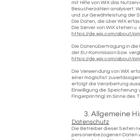
mit Hilfe von WIX das Nutzer
Besucherzahlen analysiert. WI
und zur Gewährleistung der Si
Die Daten, die über WIX erf
Die Server von WIX stehen u.
https://de.wix.com/about/pr
Die Datenübertragung in die 
der EU-Kommission bzw. vergl
https://de.wix.com/about/pr
Die Verwendung von WIX erfolg
einer möglichst zuverlässige
erfolgt die Verarbeitung auss
Einwilligung die Speicherung 
Fingerprinting) im Sinne des T
3. Allgemeine H
Datenschutz
Die Betreiber dieser Seiten 
personenbezogenen Daten ve