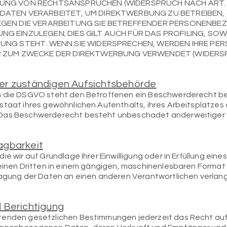
UNG VON RECHTSANSPRÜCHEN (WIDERSPRUCH NACH ART. 2
ATEN VERARBEITET, UM DIREKTWERBUNG ZU BETREIBEN, S
EGEN DIE VERARBEITUNG SIE BETREFFENDER PERSONENBE
G EINZULEGEN; DIES GILT AUCH FÜR DAS PROFILING, SOW
DUNG STEHT. WENN SIE WIDERSPRECHEN, WERDEN IHRE P
 ZUM ZWECKE DER DIREKTWERBUNG VERWENDET (WIDERSPR
er zuständigen Aufsichtsbehörde
n die DSGVO steht den Betroffenen ein Beschwerderecht be
staat ihres gewöhnlichen Aufenthalts, ihres Arbeitsplatzes
 Das Beschwerderecht besteht unbeschadet anderweitiger v
agbarkeit
ie wir auf Grundlage Ihrer Einwilligung oder in Erfüllung ein
 einen Dritten in einem gängigen, maschinenlesbaren Format
ragung der Daten an einen anderen Verantwortlichen verlange
 Berichtigung
tenden gesetzlichen Bestimmungen jederzeit das Recht auf