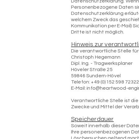
Datenschutzerklärung. Wenn
Personenbezogene Daten sind 
Datenschutzerklärung erläuter
welchem Zweck das geschieht.
Kommunikation per E-Mail) Si
Dritte ist nicht möglich.
Hinweis zur verantwortl
Die verantwortliche Stelle fü
Christoph Hegemann
Dipl. Ing. - Tragwerksplaner
Höveler Straße 25
59846 Sundern-Hövel
Telefon: +49 (0)
152
598 7232
E-Mail:
info@heartwood-engi
Verantwortliche Stelle ist di
Zwecke und Mittel der Verarb
Speicherdauer
Soweit innerhalb dieser Date
Ihre personenbezogenen Daten
Löschersuchen geltend mache