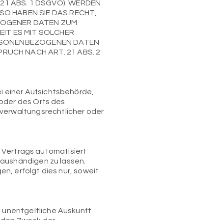
1 ABS. 1 DSGVO). WERDEN
O HABEN SIE DAS RECHT,
ZOGENER DATEN ZUM
EIT ES MIT SOLCHER
ERSONENBEZOGENEN DATEN
UCH NACH ART. 21 ABS. 2
i einer Aufsichtsbehörde,
 oder des Orts des
erwaltungsrechtlicher oder
es Vertrags automatisiert
 aushändigen zu lassen.
n, erfolgt dies nur, soweit
 unentgeltliche Auskunft