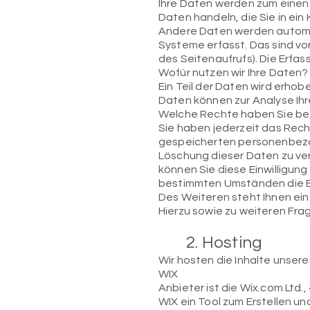
Ihre Daten werden zum einen d
Daten handeln, die Sie in ei
Andere Daten werden automat
Systeme erfasst. Das sind vo
des Seitenaufrufs). Die Erfa
Wofür nutzen wir Ihre Daten?
Ein Teil der Daten wird erhob
Daten können zur Analyse Ih
Welche Rechte haben Sie bez
Sie haben jederzeit das Rech
gespeicherten personenbezog
Löschung dieser Daten zu ver
können Sie diese Einwilligung
bestimmten Umständen die E
Des Weiteren steht Ihnen ei
Hierzu sowie zu weiteren Fr
2. Hosting
Wir hosten die Inhalte unser
WIX
Anbieter ist die Wix.com Ltd.,
WIX ein Tool zum Erstellen 