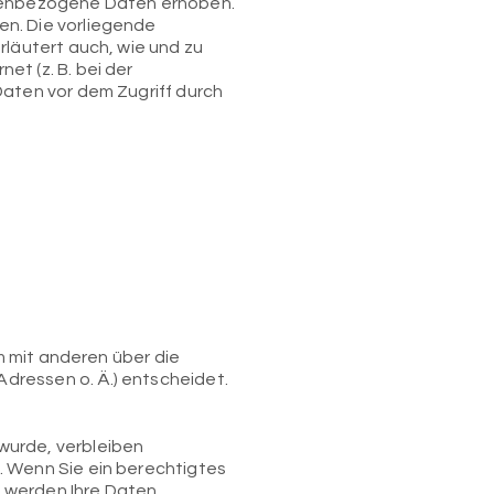
nenbezogene Daten erhoben.
en. Die vorliegende
rläutert auch, wie und zu
t (z. B. bei der
Daten vor dem Zugriff durch
am mit anderen über die
dressen o. Ä.) entscheidet.
wurde, verbleiben
. Wenn Sie ein berechtigtes
, werden Ihre Daten