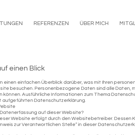
STUNGEN
REFERENZEN
ÜBER MICH
MITG
uf einen Blick
n einen einfachen Überblick darüber, was mit Ihren perso
bsite besuchen. Personenbezogene Daten sind alle Daten, m
rden können. Ausführliche Informationen zum Thema Datensc
xt aufgeführten Datenschutzerklärung.
Website
ie Datenerfassung auf dieser Website?
ieser Website erfolgt durch den Websitebetreiber. Dessen
nweis zur Verantwortlichen Stelle“ in dieser Datenschutze