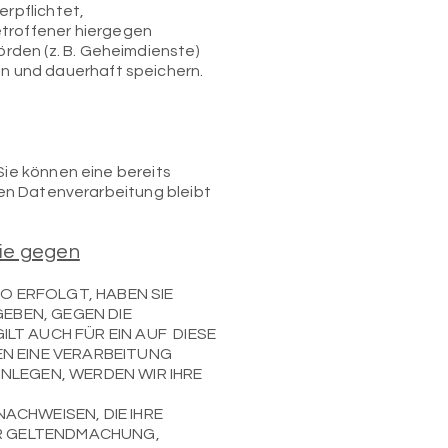
rpflichtet,
troffener hiergegen
rden (z. B. Geheimdienste)
n und dauerhaft speichern.
Sie können eine bereits
gten Datenverarbeitung bleibt
ie gegen
VO ERFOLGT, HABEN SIE
GEBEN, GEGEN DIE
LT AUCH FÜR EIN AUF DIESE
EN EINE VERARBEITUNG
NLEGEN, WERDEN WIR IHRE
ACHWEISEN, DIE IHRE
ER GELTENDMACHUNG,