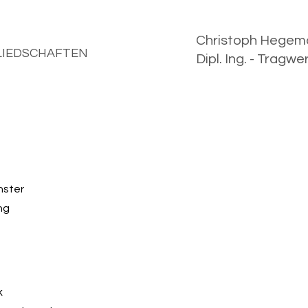
Christoph Hegem
LIEDSCHAFTEN
Dipl. Ing. - Tragw
nster
ng
k