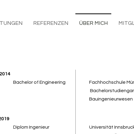
STUNGEN
REFERENZEN
ÜBER MICH
MITG
2014
Bachelor of Engineering
Fachhochschule Mü
Bachelorstudienga
Bauingenieurwesen
2019
Diplom Ingenieur
Universität Innsbruc