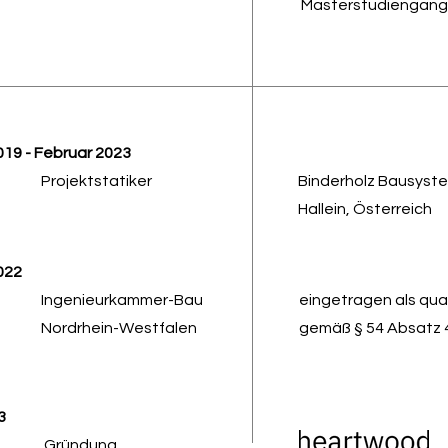
Masterstudiengang
019 -
Februar 2023
Projektstatiker
Binderholz Bausys
Hallein, Österreich
022
Ingenieurkammer-Bau
eingetragen als qual
Nordrhein-Westfalen
gemäß § 54 Absatz
23
Gründung